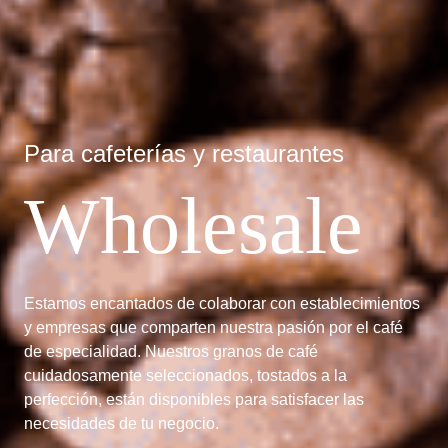
Para cafeterías y restaurantes
Wholesale
Estamos encantados de colaborar con establecimientos
y empresas que comparten nuestra pasión por el café
de especialidad. Nuestros granos de café
cuidadosamente seleccionados, tostados a la
perfección, están disponibles para satisfacer las
necesidades de tu negocio.