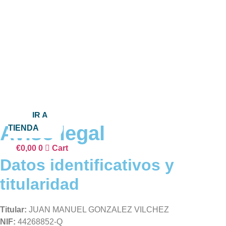
INICIO
TIENDA
WHOLESALE
CURSOS Y TALLERES
NOSOTROS
CONTACTO
IR A
Aviso legal
TIENDA
€
0,00
0
Cart
Datos identificativos y
titularidad
Titular:
JUAN MANUEL GONZALEZ VILCHEZ
NIF:
44268852-Q