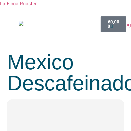
La Finca Roaster
€
0,00
0
Mexico
Descafeinad