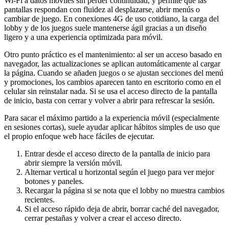
Wi‑Fi a datos móviles sin perder continuidad, y permite que las
pantallas respondan con fluidez al desplazarse, abrir menús o
cambiar de juego. En conexiones 4G de uso cotidiano, la carga del
lobby y de los juegos suele mantenerse ágil gracias a un diseño
ligero y a una experiencia optimizada para móvil.
Otro punto práctico es el mantenimiento: al ser un acceso basado en
navegador, las actualizaciones se aplican automáticamente al cargar
la página. Cuando se añaden juegos o se ajustan secciones del menú
y promociones, los cambios aparecen tanto en escritorio como en el
celular sin reinstalar nada. Si se usa el acceso directo de la pantalla
de inicio, basta con cerrar y volver a abrir para refrescar la sesión.
Para sacar el máximo partido a la experiencia móvil (especialmente
en sesiones cortas), suele ayudar aplicar hábitos simples de uso que
el propio enfoque web hace fáciles de ejecutar.
Entrar desde el acceso directo de la pantalla de inicio para
abrir siempre la versión móvil.
Alternar vertical u horizontal según el juego para ver mejor
botones y paneles.
Recargar la página si se nota que el lobby no muestra cambios
recientes.
Si el acceso rápido deja de abrir, borrar caché del navegador,
cerrar pestañas y volver a crear el acceso directo.