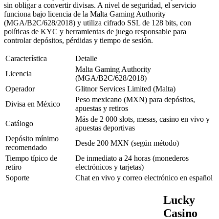
sin obligar a convertir divisas. A nivel de seguridad, el servicio
funciona bajo licencia de la Malta Gaming Authority
(MGA/B2C/628/2018) y utiliza cifrado SSL de 128 bits, con
políticas de KYC y herramientas de juego responsable para
controlar depósitos, pérdidas y tiempo de sesión.
Característica
Detalle
Malta Gaming Authority
Licencia
(MGA/B2C/628/2018)
Operador
Glitnor Services Limited (Malta)
Peso mexicano (MXN) para depósitos,
Divisa en México
apuestas y retiros
Más de 2 000 slots, mesas, casino en vivo y
Catálogo
apuestas deportivas
Depósito mínimo
Desde 200 MXN (según método)
recomendado
Tiempo típico de
De inmediato a 24 horas (monederos
retiro
electrónicos y tarjetas)
Soporte
Chat en vivo y correo electrónico en español
Lucky
Casino