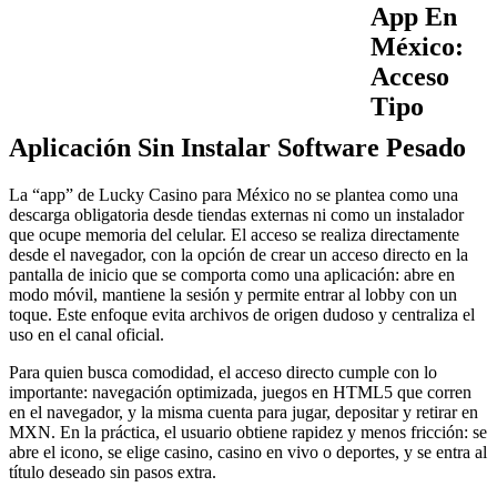
App En
México:
Acceso
Tipo
Aplicación Sin Instalar Software Pesado
La “app” de Lucky Casino para México no se plantea como una
descarga obligatoria desde tiendas externas ni como un instalador
que ocupe memoria del celular. El acceso se realiza directamente
desde el navegador, con la opción de crear un acceso directo en la
pantalla de inicio que se comporta como una aplicación: abre en
modo móvil, mantiene la sesión y permite entrar al lobby con un
toque. Este enfoque evita archivos de origen dudoso y centraliza el
uso en el canal oficial.
Para quien busca comodidad, el acceso directo cumple con lo
importante: navegación optimizada, juegos en HTML5 que corren
en el navegador, y la misma cuenta para jugar, depositar y retirar en
MXN. En la práctica, el usuario obtiene rapidez y menos fricción: se
abre el icono, se elige casino, casino en vivo o deportes, y se entra al
título deseado sin pasos extra.