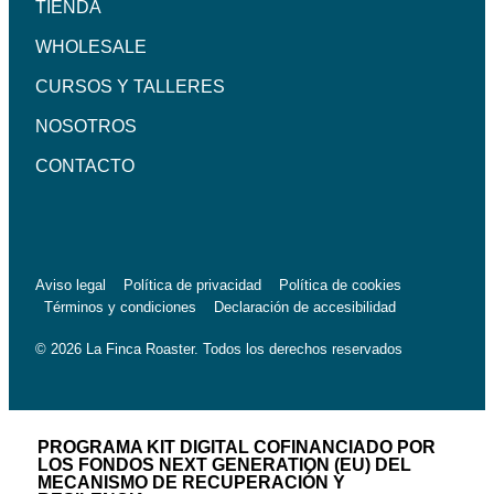
TIENDA
WHOLESALE
CURSOS Y TALLERES
NOSOTROS
CONTACTO
Aviso legal
Política de privacidad
Política de cookies
Términos y condiciones
Declaración de accesibilidad
© 2026 La Finca Roaster. Todos los derechos reservados
PROGRAMA KIT DIGITAL COFINANCIADO POR
LOS FONDOS NEXT GENERATION (EU) DEL
MECANISMO DE RECUPERACIÓN Y