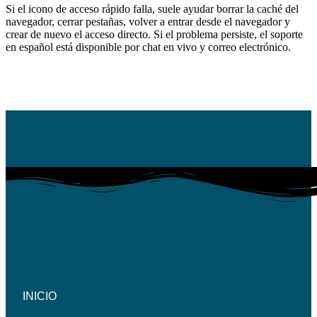
Si el icono de acceso rápido falla, suele ayudar borrar la caché del
navegador, cerrar pestañas, volver a entrar desde el navegador y
crear de nuevo el acceso directo. Si el problema persiste, el soporte
en español está disponible por chat en vivo y correo electrónico.
INICIO