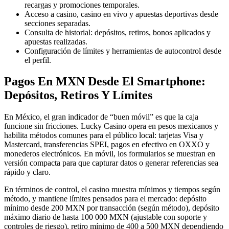
recargas y promociones temporales.
Acceso a casino, casino en vivo y apuestas deportivas desde
secciones separadas.
Consulta de historial: depósitos, retiros, bonos aplicados y
apuestas realizadas.
Configuración de límites y herramientas de autocontrol desde
el perfil.
Pagos En MXN Desde El Smartphone:
Depósitos, Retiros Y Límites
En México, el gran indicador de “buen móvil” es que la caja
funcione sin fricciones. Lucky Casino opera en pesos mexicanos y
habilita métodos comunes para el público local: tarjetas Visa y
Mastercard, transferencias SPEI, pagos en efectivo en OXXO y
monederos electrónicos. En móvil, los formularios se muestran en
versión compacta para que capturar datos o generar referencias sea
rápido y claro.
En términos de control, el casino muestra mínimos y tiempos según
método, y mantiene límites pensados para el mercado: depósito
mínimo desde 200 MXN por transacción (según método), depósito
máximo diario de hasta 100 000 MXN (ajustable con soporte y
controles de riesgo), retiro mínimo de 400 a 500 MXN dependiendo