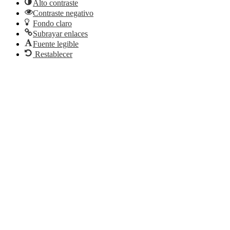
Alto contraste
Contraste negativo
Fondo claro
Subrayar enlaces
Fuente legible
Restablecer